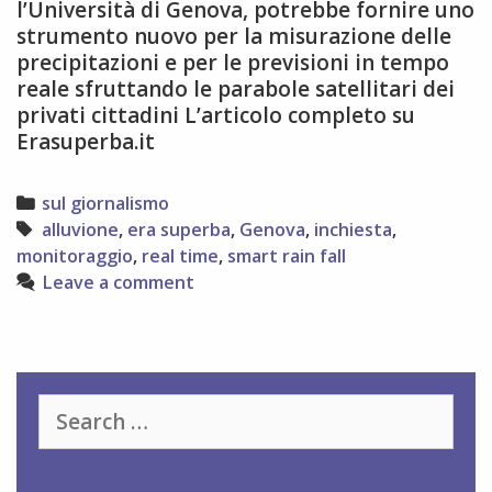
l’Università di Genova, potrebbe fornire uno
strumento nuovo per la misurazione delle
precipitazioni e per le previsioni in tempo
reale sfruttando le parabole satellitari dei
privati cittadini L’articolo completo su
Erasuperba.it
Categories
sul giornalismo
Tags
alluvione
,
era superba
,
Genova
,
inchiesta
,
monitoraggio
,
real time
,
smart rain fall
Leave a comment
Search
for: