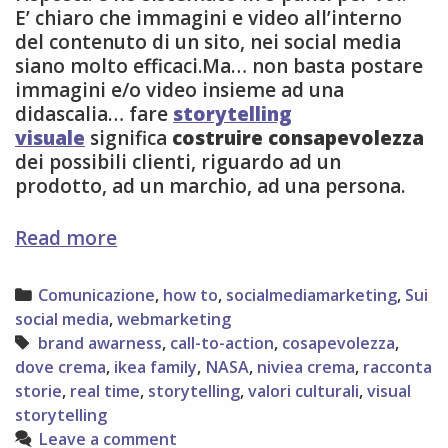
E’ chiaro che immagini e video all’interno
del contenuto di un sito, nei social media
siano molto efficaci.Ma… non basta postare
immagini e/o video insieme ad una
didascalia… fare
storytelling
visuale
significa
costruire consapevolezza
dei possibili clienti, riguardo ad un
prodotto, ad un marchio, ad una persona.
5
Read more
modi
per
Categories
Comunicazione
,
how to
,
socialmediamarketing
,
Sui
rinforzare
social media
,
webmarketing
lo
Tags
brand awarness
,
call-to-action
,
cosapevolezza
,
storytelling
dove crema
,
ikea family
,
NASA
,
niviea crema
,
racconta
visuale
storie
,
real time
,
storytelling
,
valori culturali
,
visual
storytelling
Leave a comment