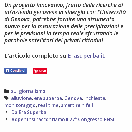
Un progetto innovativo, frutto delle ricerche di
un’azienda genovese in sinergia con l’Università
di Genova, potrebbe fornire uno strumento
nuovo per la misurazione delle precipitazioni e
per le previsioni in tempo reale sfruttando le
parabole satellitari dei privati cittadini
L’articolo completo su
Erasuperba.it
Save
Categories
sul giornalismo
Tags
alluvione
,
era superba
,
Genova
,
inchiesta
,
monitoraggio
,
real time
,
smart rain fall
Post
Da Era Superba:
navigation
#openfnsi raccontiamo il 27° Congresso FNSI