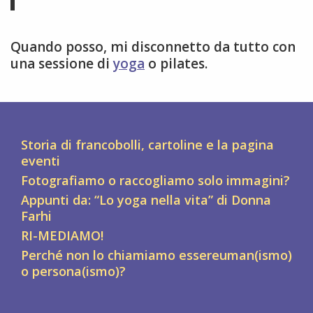
Quando posso, mi disconnetto da tutto con
una sessione di
yoga
o pilates.
Storia di francobolli, cartoline e la pagina
eventi
Fotografiamo o raccogliamo solo immagini?
Appunti da: “Lo yoga nella vita” di Donna
Farhi
RI-MEDIAMO!
Perché non lo chiamiamo essereuman(ismo)
o persona(ismo)?