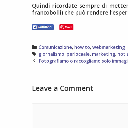
Quindi ricordate sempre di mettere
francobolli) che può rendere l’esperi
Save
Categories
Comunicazione
,
how to
,
webmarketing
Tags
giornalismo iperlocaale
,
marketing
,
notiz
Post
Fotografiamo o raccogliamo solo immagi
navigation
Leave a Comment
Comment