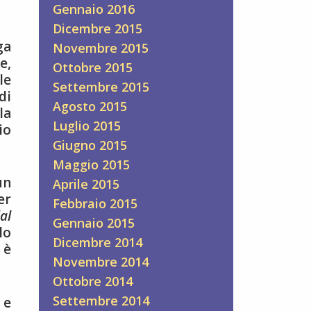
Gennaio 2016
Dicembre 2015
ga
Novembre 2015
e,
Ottobre 2015
le
Settembre 2015
di
Agosto 2015
la
Luglio 2015
io
Giugno 2015
Maggio 2015
un
Aprile 2015
er
Febbraio 2015
al
Gennaio 2015
lo
Dicembre 2014
 è
Novembre 2014
Ottobre 2014
Settembre 2014
e