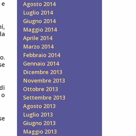
 e
Agosto 2014
Luglio 2014
Giugno 2014
i,
Maggio 2014
la
Aprile 2014
Marzo 2014
Febbraio 2014
o.
Gennaio 2014
se
Dicembre 2013
Novembre 2013
di
Ottobre 2013
 o
Settembre 2013
Agosto 2013
Luglio 2013
se
Giugno 2013
Maggio 2013