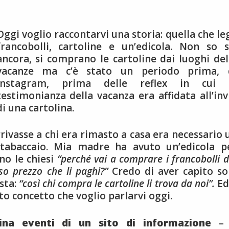
Oggi voglio raccontarvi una storia: quella che le
francobolli, cartoline e un’edicola. Non so s
ancora, si comprano le cartoline dai luoghi del
vacanze ma c’è stato un periodo prima, 
instagram, prima delle reflex in cui 
testimonianza della vacanza era affidata all’inv
di una cartolina.
rivasse a chi era rimasto a casa era necessario 
 tabaccaio. Mia madre ha avuto un’edicola p
no le chiesi
“perché vai a comprare i francobolli d
so prezzo che li paghi?”
Credo di aver capito so
sta:
“così chi compra le cartoline li trova da noi”.
Ed
o concetto che voglio parlarvi oggi.
ina eventi di un sito di informazione
– 