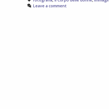
fotografia
,
Il Corpo delle donne
,
immagi
Leave a comment