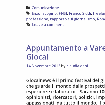
Categories
Comunicazione
Tags
Enzo Iacopino
,
FNSI
,
Franco Siddi
,
freela
professione
,
rapporto sul giornalismo
,
Rob
Leave a comment
Appuntamento a Vare
Glocal
14 Novembre 2012
by
claudia dani
Glocalnews è il primo festival del 
che guarda il mondo dalla prospettiva
esperienze e laboratori. Saranno 100 
opinionisti, ricercatori, politici, im
appassionati, da tutto il mondo. Il