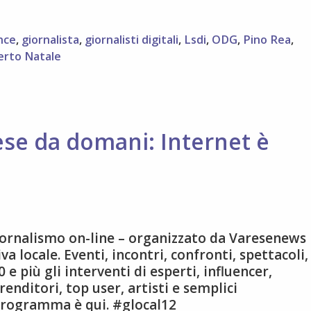
nce
,
giornalista
,
giornalisti digitali
,
Lsdi
,
ODG
,
Pino Rea
,
erto Natale
se da domani: Internet è
giornalismo on-line – organizzato da Varesenews
 locale. Eventi, incontri, confronti, spettacoli,
e più gli interventi di esperti, influencer,
prenditori, top user, artisti e semplici
 programma è qui. #glocal12