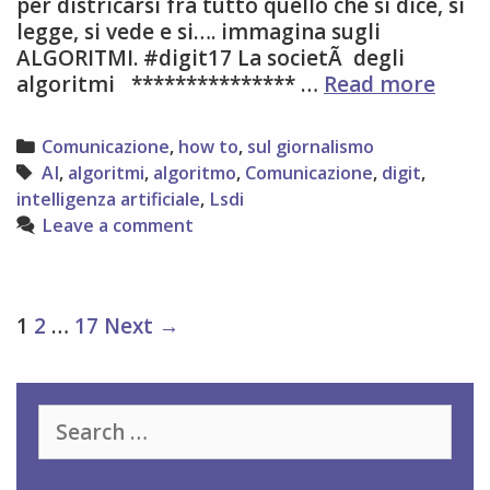
per districarsi fra tutto quello che si dice, si
legge, si vede e si…. immagina sugli
ALGORITMI. #digit17 La societÃ degli
algor
algoritmi *************** …
Read more
da
dove
Categories
Comunicazione
,
how to
,
sul giornalismo
parti
Tags
AI
,
algoritmi
,
algoritmo
,
Comunicazione
,
digit
,
intelligenza artificiale
,
Lsdi
Leave a comment
Post
1
2
…
17
Next →
navigation
Search
for: