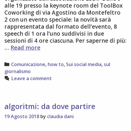
alle 19 presso la keynote room del ToolBox
Coworking di via Agostino da Montefeltro
2 con un evento speciale: la novità sarà
rappresentata dal formato dell’evento, 8
speech di 1 ora l’uno suddivisi in due
sessioni di 4 ore ciascuna. Per saperne di più:
Domani
…
Read more
5
ottobre
Categories
Comunicazione
,
how to
,
Sui social media
,
sul
2018
giornalismo
digitTorino!
Leave a comment
algoritmi: da dove partire
19 Agosto 2018
by
claudia dani