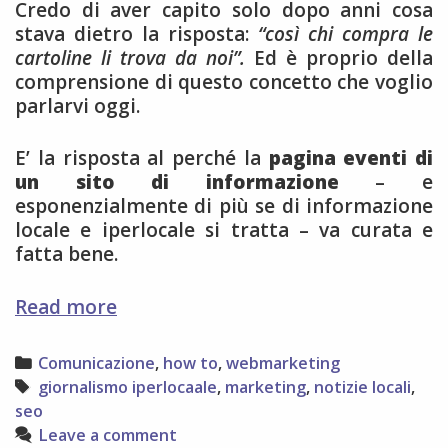
Credo di aver capito solo dopo anni cosa
stava dietro la risposta:
“così chi compra le
cartoline li trova da noi”.
Ed è proprio della
comprensione di questo concetto che voglio
parlarvi oggi.
E’ la risposta al perché la
pagina eventi di
un sito di informazione
– e
esponenzialmente di più se di informazione
locale e iperlocale si tratta – va curata e
fatta bene.
Storia
Read more
di
francobolli,
Categories
Comunicazione
,
how to
,
webmarketing
cartoline
Tags
giornalismo iperlocaale
,
marketing
,
notizie locali
,
e
seo
la
Leave a comment