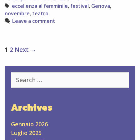
FEMMINILE
Tags
eccellenza al femminile
,
festival
,
Genova
,
novembre
,
teatro
Leave a comment
Post
1
2
Next →
navigation
Search
for:
Archives
Gennaio 2026
Luglio 2025