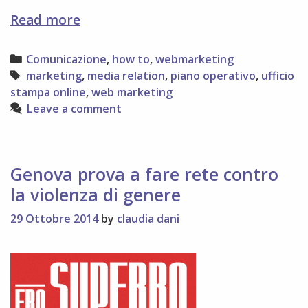
6
Read more
passi
per
Categories
Comunicazione
,
how to
,
webmarketing
un
Tags
marketing
,
media relation
,
piano operativo
,
ufficio
piano
stampa online
,
web marketing
di
Leave a comment
web
marketing
Genova prova a fare rete contro
la violenza di genere
29 Ottobre 2014
by
claudia dani