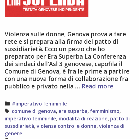
Violenza sulle donne, Genova prova a fare
rete e si prepara alla firma del patto di
sussidiarietà. Ecco un pezzo che ho
preparato per Era Superba La Conferenza
dei sindaci dell’Asl 3 genovese, capofila il
Comune di Genova, è fra le prime a partire
con una nuova forma di collaborazione fra
Genova
pubblico e privato nella …
Read more
prova
a
Categories
#imperativo femminile
fare
Tags
comune di genova
,
era superba
,
femminismo
,
rete
imperativo femminile
,
modalità di reazione
,
patto di
contro
sussdiarietà
,
violenza contro le donne
,
violenza di
la
genere
violenza