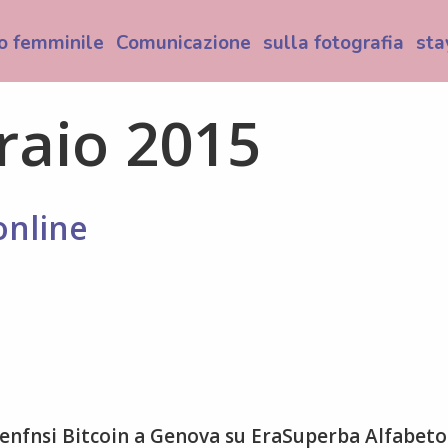
o femminile
Comunicazione
sulla fotografia
sta
raio 2015
online
penfnsi Bitcoin a Genova su EraSuperba Alfabeto