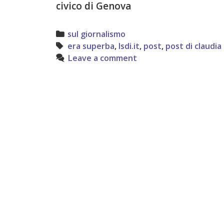
civico di Genova
Categories
sul giornalismo
Tags
era superba
,
lsdi.it
,
post
,
post di claudia
Leave a comment