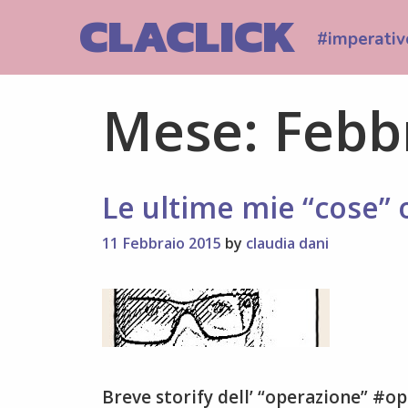
Skip
CLACLICK
to
#imperativ
content
Mese:
Febb
Le ultime mie “cose” 
11 Febbraio 2015
by
claudia dani
Breve storify dell’ “operazione” #o