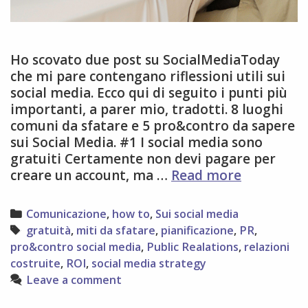
Ho scovato due post su SocialMediaToday
che mi pare contengano riflessioni utili sui
social media. Ecco qui di seguito i punti più
importanti, a parer mio, tradotti. 8 luoghi
comuni da sfatare e 5 pro&contro da sapere
sui Social Media. #1 I social media sono
gratuiti Certamente non devi pagare per
Social
creare un account, ma …
Read more
media:
8
Categories
Comunicazione
,
how to
,
Sui social media
luoghi
Tags
gratuità
,
miti da sfatare
,
pianificazione
,
PR
,
comuni
pro&contro social media
,
Public Realations
,
relazioni
da
costruite
,
ROI
,
social media strategy
smentire
Leave a comment
+
5