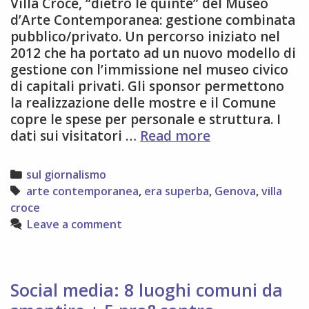
Villa Croce, “dietro le quinte” del Museo
d’Arte Contemporanea: gestione combinata
pubblico/privato. Un percorso iniziato nel
2012 che ha portato ad un nuovo modello di
gestione con l’immissione nel museo civico
di capitali privati. Gli sponsor permettono
la realizzazione delle mostre e il Comune
copre le spese per personale e struttura. I
da
dati sui visitatori …
Read more
Era
Superba:
Categories
sul giornalismo
Villa
Tags
arte contemporanea
,
era superba
,
Genova
,
villa
Croce
croce
Leave a comment
Social media: 8 luoghi comuni da