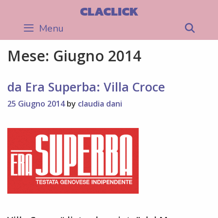
Skip
CLACLICK
to
Menu
Sea
content
Mese:
Giugno 2014
da Era Superba: Villa Croce
25 Giugno 2014
by
claudia dani