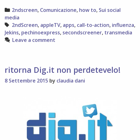
e
Categories
2ndscreen
,
Comunicazione
,
how to
,
Sui social
social
media
media
Tags
2ndScreen
,
appleTV
,
apps
,
call-to-action
,
influenza
,
Jekins
,
pechinoexpress
,
secondscreener
,
transmedia
Leave a comment
ritorna Dig.it non perdetevelo!
8 Settembre 2015
by
claudia dani