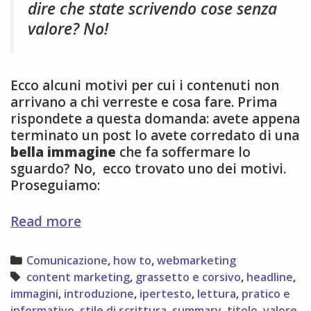
dire che state scrivendo cose senza
valore? No!
Ecco alcuni motivi per cui i contenuti non
arrivano a chi verreste e cosa fare. Prima
rispondete a questa domanda: avete appena
terminato un post lo avete corredato di una
bella immagine
che fa soffermare lo
sguardo? No, ecco trovato uno dei motivi.
Proseguiamo:
6
Read more
ragioni
per
Categories
Comunicazione
,
how to
,
webmarketing
cui
Tags
content marketing
,
grassetto e corsivo
,
headline
,
nessuno
immagini
,
introduzione
,
ipertesto
,
lettura
,
pratico e
legge
informativo
,
stile di scrittura
,
summary
,
titolo
,
valore