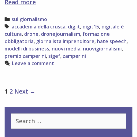
ritorna
Read more
Dig.it
non
Categories
sul giornalismo
perdetevelo!
Tags
accademia della crusca
,
dig.it
,
digit15
,
digitale è
cultura
,
drone
,
dronejournalism
,
formazione
obbligatoria
,
giornalista imprenditore
,
hate speech
,
modelli di business
,
nuovi media
,
nuovigiornalismi
,
premio zamperini
,
sigef
,
zamperini
Leave a comment
Post
1
2
Next →
navigation
Search
for: