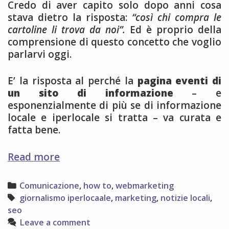
Credo di aver capito solo dopo anni cosa
stava dietro la risposta:
“così chi compra le
cartoline li trova da noi”.
Ed è proprio della
comprensione di questo concetto che voglio
parlarvi oggi.
E’ la risposta al perché la
pagina eventi di
un sito di informazione
– e
esponenzialmente di più se di informazione
locale e iperlocale si tratta – va curata e
fatta bene.
Storia
Read more
di
francobolli,
Categories
Comunicazione
,
how to
,
webmarketing
cartoline
Tags
giornalismo iperlocaale
,
marketing
,
notizie locali
,
e
seo
la
Leave a comment