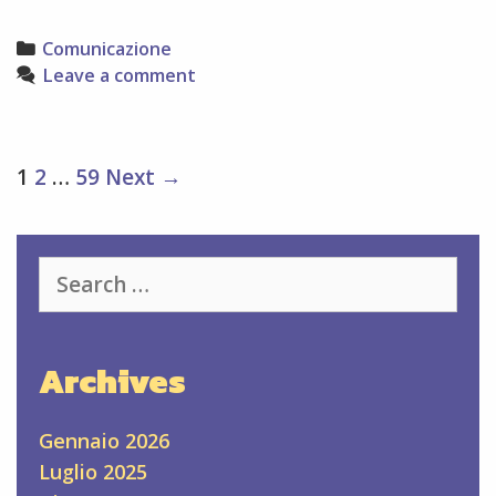
ragione
di
Categories
Comunicazione
vita
Leave a comment
Post
1
2
…
59
Next →
navigation
Search
for:
Archives
Gennaio 2026
Luglio 2025