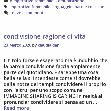
Categories
#imperativo femminile
,
Comunicazione
Tags
imperativo femminile
,
linguaggio
,
parole tossiche
Leave a comment
condivisione ragione di vita
23 Marzo 2020
by
claudia dani
Il titolo forse è esagerato ma è indubbio che
la parola condivisione faccia ampiamente
parte del quotidiano. E sarebbe una cosa
bella se la si intendesse come si dovrebbe
dalla notte dei tempi: condividere il proprio
con l’altrui per uno scopo comune.
IMMAGINE SHARING IS CARING In realtà al
pronunciar condividere si pensa ad un …
condivisione
Read more