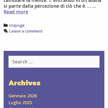
cambiare la mente. 1. entrando in un asana
si parte dalla percezione di ciò che è. … …
Appunti
Read more
da:
“Lo
Categories
stayoga
yoga
Leave a comment
nella
vita”
di
Donna
Farhi
Search
for:
Archives
Gennaio 2026
Luglio 2025