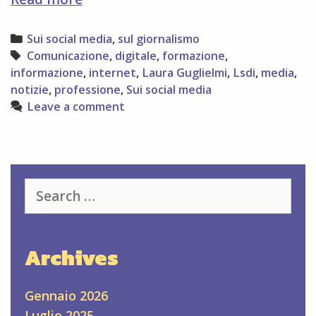
per
LSDI
Categories
Sui social media
,
sul giornalismo
a
Tags
Comunicazione
,
digitale
,
formazione
,
Laura
informazione
,
internet
,
Laura Guglielmi
,
Lsdi
,
media
,
Guglielmi
notizie
,
professione
,
Sui social media
Leave a comment
Search
for:
Archives
Gennaio 2026
Luglio 2025