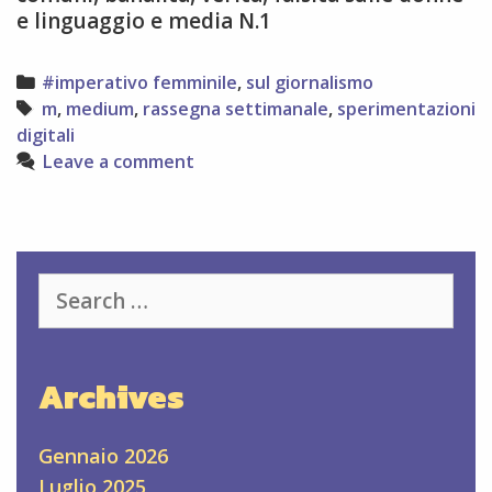
e linguaggio e media N.1
Categories
#imperativo femminile
,
sul giornalismo
Tags
m
,
medium
,
rassegna settimanale
,
sperimentazioni
digitali
Leave a comment
Search
for:
Archives
Gennaio 2026
Luglio 2025