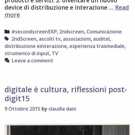
prodotti e servizi. 2. diventare un nuovo
device di distribuzione e interazione …
Read
qualche
more
conclusione
sulla
Categories
#secondscreenEXP
,
2ndscreen
,
Comunicazione
#2ndScreen
Tags
2ndScreen
,
ascolti tv
,
associazioni
,
auditel
,
distribuzione einterazione
,
esperienza trasmediale
,
strumento di input
,
TV
Leave a comment
digitale è cultura, riflessioni post-
digit15
9 Ottobre 2015
by
claudia dani