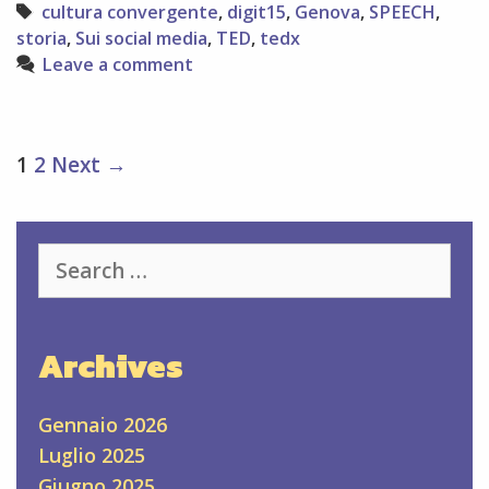
s
Tags
cultura convergente
,
digit15
,
Genova
,
SPEECH
,
storia
,
Sui social media
,
TED
,
tedx
Leave a comment
Post
1
2
Next →
navigation
Search
for:
Archives
Gennaio 2026
Luglio 2025
Giugno 2025