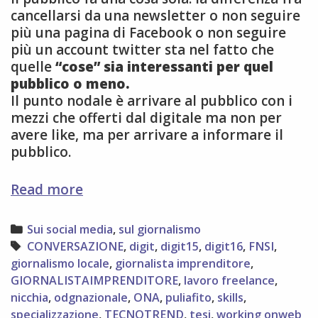
cancellarsi da una newsletter o non seguire
più una pagina di Facebook o non seguire
più un account twitter sta nel fatto che
quelle
“cose” sia interessanti per quel
pubblico o meno.
Il punto nodale è arrivare al pubblico con i
mezzi che offerti dal digitale ma non per
avere like, ma per arrivare a informare il
pubblico.
digitale
Read more
è
cultura,
Categories
Sui social media
,
sul giornalismo
riflessioni
Tags
CONVERSAZIONE
,
digit
,
digit15
,
digit16
,
FNSI
,
post-
giornalismo locale
,
giornalista imprenditore
,
digit15
GIORNALISTAIMPRENDITORE
,
lavoro freelance
,
nicchia
,
odgnazionale
,
ONA
,
puliafito
,
skills
,
specializzazione
,
TECNOTREND
,
tesi
,
working onweb