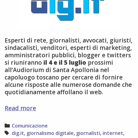
Esperti di rete, giornalisti, avvocati, giuristi,
sindacalisti, venditori, esperti di marketing,
amministratori pubblici, blogger e twitters
si riuniranno
il 4 e il 5 luglio
prossimi
all’Audiorium di Santa Apollonia nel
capoluogo toscano per cercare di fornire
alcune risposte alle numerose domande che
quotidianamente affollano il web.
Dig.it:
Read more
si
discute
Categories
Comunicazione
di
Tags
dig.it
,
giornalismo digitale
,
giornalisti
,
internet
,
giornalismo