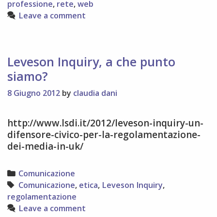
professione
,
rete
,
web
online
Leave a comment
a
Firenze
Leveson Inquiry, a che punto
siamo?
8 Giugno 2012
by
claudia dani
http://www.lsdi.it/2012/leveson-inquiry-un-
difensore-civico-per-la-regolamentazione-
dei-media-in-uk/
Categories
Comunicazione
Tags
Comunicazione
,
etica
,
Leveson Inquiry
,
regolamentazione
Leave a comment