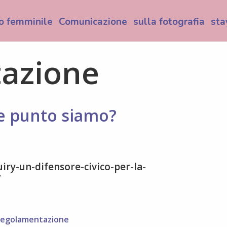
o femminile
Comunicazione
sulla fotografia
sta
azione
he punto siamo?
iry-un-difensore-civico-per-la-
/
regolamentazione