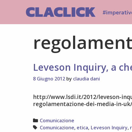
Skip
CLACLICK
to
#imperativ
content
regolament
Leveson Inquiry, a c
8 Giugno 2012
by
claudia dani
http://www.lsdi.it/2012/leveson-inqu
regolamentazione-dei-media-in-uk
Categories
Comunicazione
Tags
Comunicazione
,
etica
,
Leveson Inquiry
,