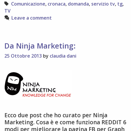
Tags
Comunicazione
,
cronaca
,
domanda
,
servizio tv
,
tg
,
TV
Leave a comment
Da Ninja Marketing:
25 Ottobre 2013
by
claudia dani
Ecco due post che ho curato per Ninja
Marketing. Cosa è e come funziona REDDIT 6
modi per migliorare la pagina FB per Graph