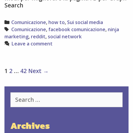
Search
Categories
Comunicazione
,
how to
,
Sui social media
Tags
Comunicazione
,
facebook comunicazione
,
ninja
marketing
,
reddit
,
social network
Leave a comment
Post
1
2
…
42
Next →
navigation
Search
for:
Archives