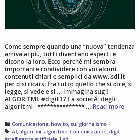
Come sempre quando una “nuova” tendenza
arriva ai più, tutti diventano esperti e
dicono la loro. Ecco perché mi sembra
importante condividere con voi alcuni
contenuti chiari e semplici da www.lsdi.it
per districarsi fra tutto quello che si dice, si
legge, si vede e si…. immagina sugli
ALGORITMI. #digit17 La societÃ degli
algor
algoritmi *************** …
Read more
da
dove
Categories
Comunicazione
,
how to
,
sul giornalismo
parti
Tags
AI
,
algoritmi
,
algoritmo
,
Comunicazione
,
digit
,
intelligenza artificiale
,
Lsdi