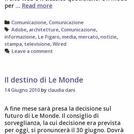
Digital
per …
Read more
Magazine
Categories
Comunicazione
,
Comunicazione
Tags
Adobe
,
architetture
,
Comunicazione
,
informazione
,
Le Figaro
,
media
,
mercato
,
notizie
,
stampa
,
televisione
,
Wired
Leave a comment
Il destino di Le Monde
14 Giugno 2010
by
claudia dani
A fine mese sarà presa la decisione sul
futuro di Le Monde. Il consiglio di
sorveglianza, la cui decisione era prevista
per oggi, si pronuncerà il 30 giugno. Dovrà