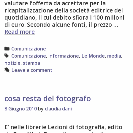
valutare l’offerta da accettare per la
ricapitalizzazione della società editrice del
quotidiano, il cui debito sfiora i 100 milioni
di euro. Secondo alcune fonti, il prezzo …
Il
Read more
destino
di
Categories
Comunicazione
Le
Tags
Comunicazione
,
informazione
,
Le Monde
,
media
,
Monde
notizie
,
stampa
Leave a comment
cosa resta del fotografo
8 Giugno 2010
by
claudia dani
E’ nelle librerie Lezioni di fotografia, edito