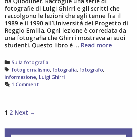
da Quodlibet. Raccoglie una serie di
fotografie di Luigi Ghirri e gli scritti che
raccolgono le lezioni che egli tenne fra il
1989 e il 1990 all’Università del Progetto di
Reggio Emilia. Ogni lezione è corredata da
una fotografia che Ghirri mostrava ai suoi
cosa
studenti. Questo libro è …
Read more
resta
del
Categories
Sulla fotografia
fotograf
Tags
fotogiornalismo
,
fotografia
,
fotografo
,
informazione
,
Luigi Ghirri
1 Comment
Post
1
2
Next →
navigation