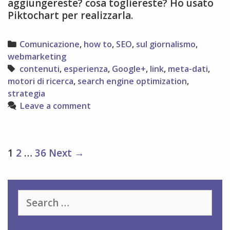
aggiungereste? cosa togliereste? Ho usato
Piktochart per realizzarla.
Categories
Comunicazione
,
how to
,
SEO
,
sul giornalismo
,
webmarketing
Tags
contenuti
,
esperienza
,
Google+
,
link
,
meta-dati
,
motori di ricerca
,
search engine optimization
,
strategia
Leave a comment
Post
1
2
…
36
Next →
navigation
Search
for: