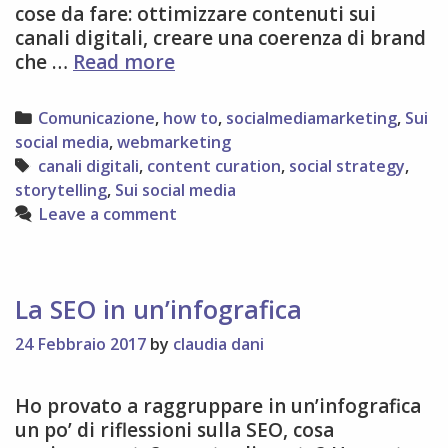
cose da fare: ottimizzare contenuti sui
canali digitali, creare una coerenza di brand
7
che …
Read more
cose
da
Categories
Comunicazione
,
how to
,
socialmediamarketing
,
Sui
fare
social media
,
webmarketing
sulle
Tags
canali digitali
,
content curation
,
social strategy
,
piattaforme
storytelling
,
Sui social media
social
Leave a comment
La SEO in un’infografica
24 Febbraio 2017
by
claudia dani
Ho provato a raggruppare in un’infografica
un po’ di riflessioni sulla SEO, cosa