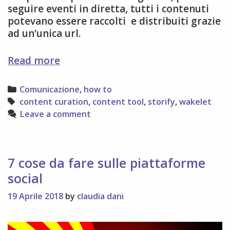
seguire eventi in diretta, tutti i contenuti
potevano essere raccolti e distribuiti grazie
ad un’unica url.
Ciao
Read more
ciao
Storify!
Categories
Comunicazione
,
how to
Benvenuto…
Tags
content curation
,
content tool
,
storify
,
wakelet
Leave a comment
7 cose da fare sulle piattaforme
social
19 Aprile 2018
by
claudia dani