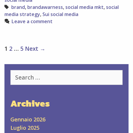
social media
i
Tags
brand
,
brandawarness
,
social media mkt
,
social
brand
media strategy
,
Sui social media
Leave a comment
Post
1
2
…
5
Next →
navigation
Search
for:
Archives
Gennaio 2026
Luglio 2025