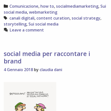
da
Categories
Comunicazione
,
how to
,
socialmediamarketing
,
Sui
fare
social media
,
webmarketing
sulle
Tags
canali digitali
,
content curation
,
social strategy
,
piattaforme
storytelling
,
Sui social media
social
Leave a comment
social media per raccontare i
brand
4 Gennaio 2018
by
claudia dani