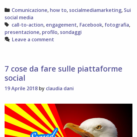
semplici
Categories
Comunicazione
,
how to
,
socialmediamarketing
,
Sui
di
social media
migliorare
Tags
call-to-action
,
engagement
,
Facebook
,
fotografia
,
l’engagem
presentazione
,
profilo
,
sondaggi
della
Leave a comment
pagina
Facebook
7 cose da fare sulle piattaforme
social
19 Aprile 2018
by
claudia dani