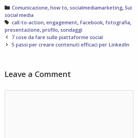
Categories
Comunicazione
,
how to
,
socialmediamarketing
,
Sui
social media
Tags
call-to-action
,
engagement
,
Facebook
,
fotografia
,
presentazione
,
profilo
,
sondaggi
Post
7 cose da fare sulle piattaforme social
navigation
5 passi per creare contenuti efficaci per LinkedIn
Leave a Comment
Comment