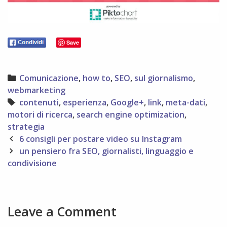
Save
Categories
Comunicazione
,
how to
,
SEO
,
sul giornalismo
,
webmarketing
Tags
contenuti
,
esperienza
,
Google+
,
link
,
meta-dati
,
motori di ricerca
,
search engine optimization
,
strategia
Post
6 consigli per postare video su Instagram
navigation
un pensiero fra SEO, giornalisti, linguaggio e
condivisione
Leave a Comment