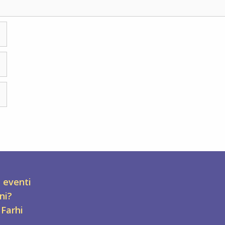
a eventi
ni?
 Farhi