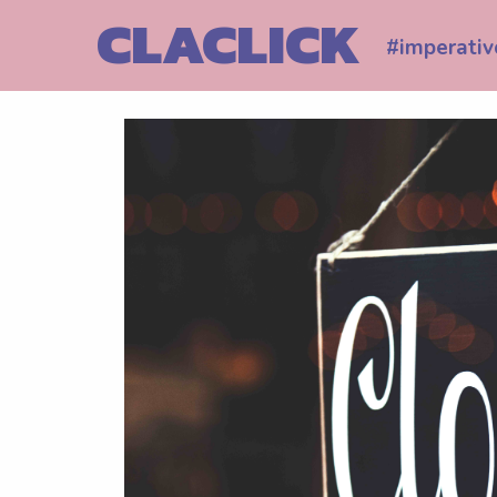
Skip
CLACLICK
to
#imperativ
content