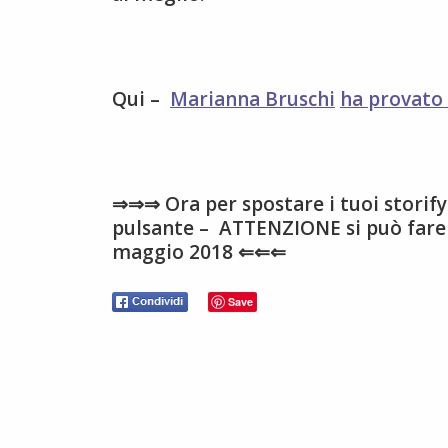
Qui –
Marianna Bruschi
ha provato
⇒⇒⇒ Ora per spostare i tuoi storif
pulsante – ATTENZIONE si può fare s
maggio 2018 ⇐⇐⇐
Save