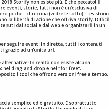
018 Storify non esiste più. E che peccato! Il
e eventi, storie, fatti non è un’esclusiva di
ero poche – direi una (vedrete sotto) – esistono
la libertà di azione che offriva storify. Diffici
tenuti dai social e dal web e organizzarli in un
er seguire eventi in diretta, tutti i contenuti
i grazie ad un’unica url.
alternative! In realtà non esiste alcuna
: nel drag-and-drop e nel “for free”.
osito i tool che offrono versioni free a tempo.
accia semplice ed è gratuito. E soprattutto
direttamente da Storify. Un modo di fare