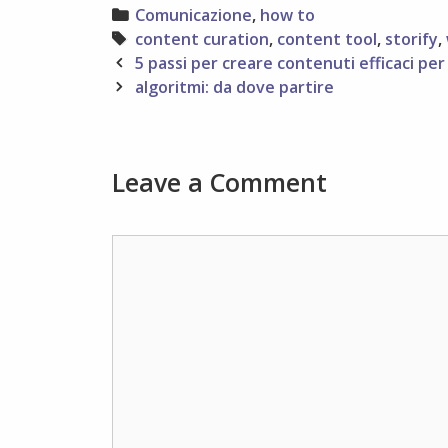
Categories
Comunicazione
,
how to
Tags
content curation
,
content tool
,
storify
,
Post
5 passi per creare contenuti efficaci per
navigation
algoritmi: da dove partire
Leave a Comment
Comment