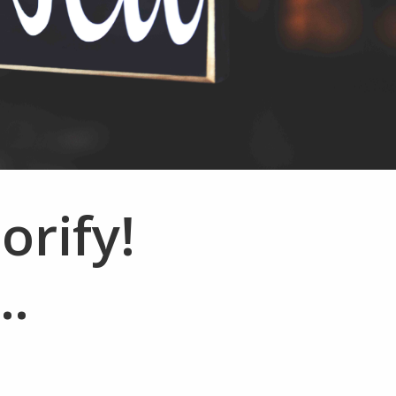
orify!
…