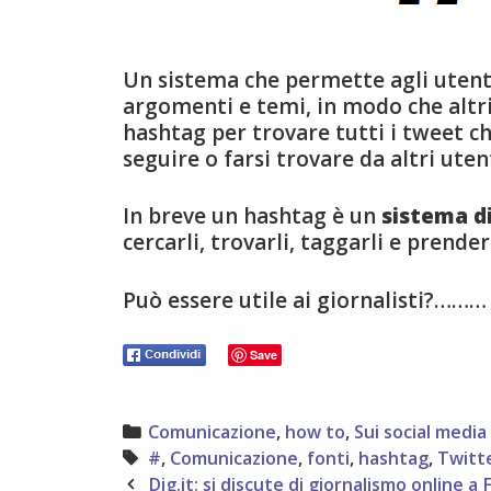
Un sistema che permette agli utenti
argomenti e temi, in modo che altri 
hashtag per trovare tutti i tweet c
seguire o farsi trovare da altri uten
In breve un hashtag è un
sistema di
cercarli, trovarli, taggarli e prende
Può essere utile ai giornalisti?………
Save
Categories
Comunicazione
,
how to
,
Sui social media
Tags
#
,
Comunicazione
,
fonti
,
hashtag
,
Twitt
Post
Dig.it: si discute di giornalismo online a 