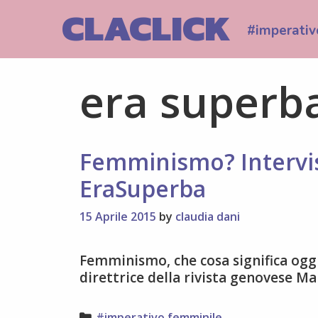
Skip
CLACLICK
to
#imperativ
content
era superb
Femminismo? Intervis
EraSuperba
15 Aprile 2015
by
claudia dani
Femminismo, che cosa significa oggi
direttrice della rivista genovese M
Categories
#imperativo femminile