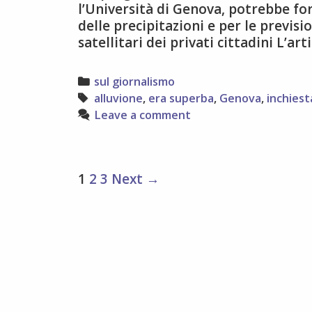
l’Università di Genova, potrebbe f
delle precipitazioni e per le previs
satellitari dei privati cittadini L’a
Categories
sul giornalismo
Tags
alluvione
,
era superba
,
Genova
,
inchiest
Leave a comment
Post
1
2
3
Next →
navigation