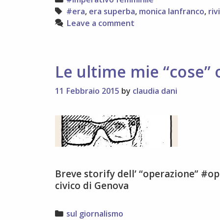
Tags
#era
,
era superba
,
monica lanfranco
,
riv
Leave a comment
Le ultime mie “cose” 
11 Febbraio 2015
by
claudia dani
Breve storify dell’ “operazione” #o
civico di Genova
Categories
sul giornalismo