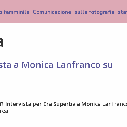
o femminile
Comunicazione
sulla fotografia
sta
a
ta a Monica Lanfranco su
? Intervista per Era Superba a Monica Lanfranc
area