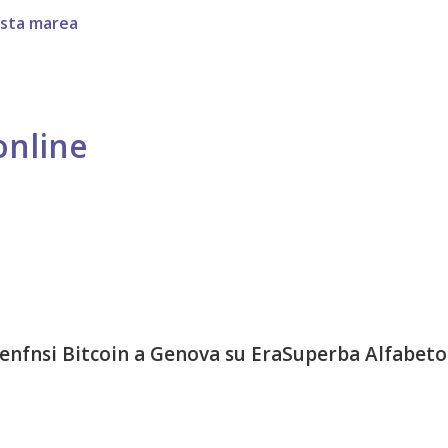
ista marea
online
penfnsi Bitcoin a Genova su EraSuperba Alfabeto