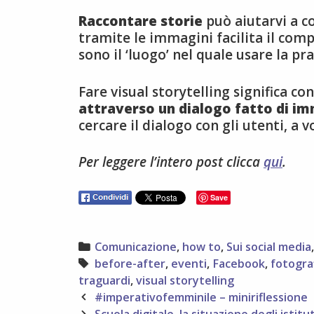
Raccontare storie
può aiutarvi a co
tramite le immagini facilita il com
sono il ‘luogo’ nel quale usare la pr
Fare visual storytelling significa c
attraverso un dialogo fatto di i
cercare il dialogo con gli utenti, a v
Per leggere l’intero post clicca
qui
.
Save
Categories
Comunicazione
,
how to
,
Sui social media
Tags
before-after
,
eventi
,
Facebook
,
fotogra
traguardi
,
visual storytelling
Post
#imperativofemminile – miniriflessione
navigation
Scuola digitale, la situazione degli istitu