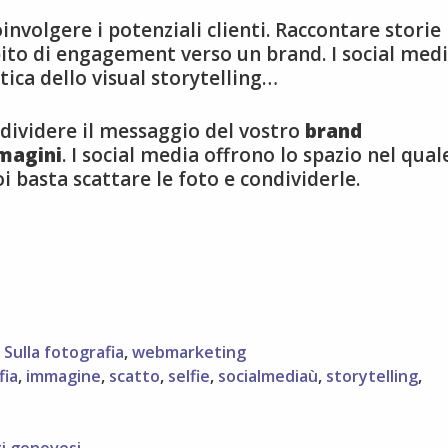
involgere i potenziali clienti. Raccontare storie
pito di engagement verso un brand. I social med
atica dello visual storytelling…
ondividere il messaggio del vostro
brand
mmagini
. I social media offrono lo spazio nel qual
oi basta scattare le foto e condividerle.
,
Sulla fotografia
,
webmarketing
fia
,
immagine
,
scatto
,
selfie
,
socialmediaù
,
storytelling
,
ti genovesi.