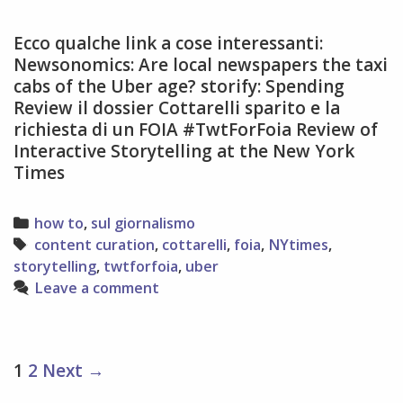
Ecco qualche link a cose interessanti:
Newsonomics: Are local newspapers the taxi
cabs of the Uber age? storify: Spending
Review il dossier Cottarelli sparito e la
richiesta di un FOIA #TwtForFoia Review of
Interactive Storytelling at the New York
Times
Categories
how to
,
sul giornalismo
Tags
content curation
,
cottarelli
,
foia
,
NYtimes
,
storytelling
,
twtforfoia
,
uber
Leave a comment
Post
1
2
Next →
navigation