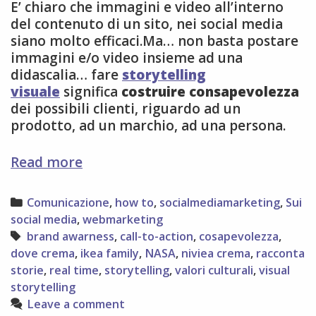
E’ chiaro che immagini e video all’interno
del contenuto di un sito, nei social media
siano molto efficaci.Ma… non basta postare
immagini e/o video insieme ad una
didascalia… fare
storytelling
visuale
significa
costruire consapevolezza
dei possibili clienti, riguardo ad un
prodotto, ad un marchio, ad una persona.
5
Read more
modi
per
Categories
Comunicazione
,
how to
,
socialmediamarketing
,
Sui
rinforzare
social media
,
webmarketing
lo
Tags
brand awarness
,
call-to-action
,
cosapevolezza
,
storytelling
dove crema
,
ikea family
,
NASA
,
niviea crema
,
racconta
visuale
storie
,
real time
,
storytelling
,
valori culturali
,
visual
storytelling
Leave a comment