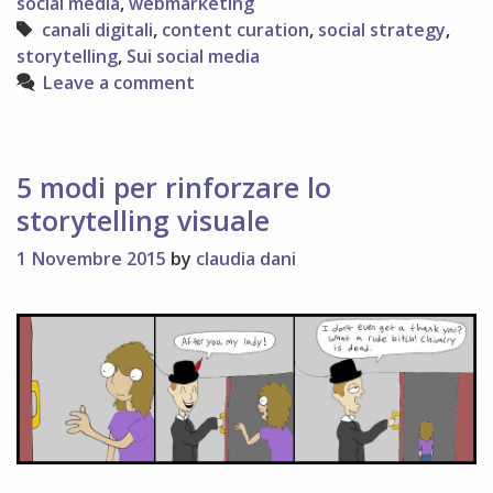
social media
,
webmarketing
sulle
Tags
canali digitali
,
content curation
,
social strategy
,
piattaforme
storytelling
,
Sui social media
social
Leave a comment
5 modi per rinforzare lo
storytelling visuale
1 Novembre 2015
by
claudia dani