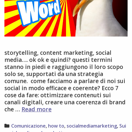
storytelling, content marketing, social
media…. ok ok e quindi? questi termini
stanno in piedi e raggiungono il loro scopo
solo se, supportati da una strategia
comune. come facciamo a parlare di noi sui
social in modo efficace e coerente? Ecco 7
cose da fare: ottimizzare contenuti sui
canali digitali, creare una coerenza di brand
7
che …
Read more
cose
da
Categories
Comunicazione
,
how to
,
socialmediamarketing
,
Sui
fare