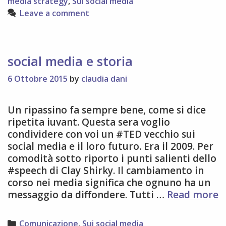
media strategy
,
Sui social media
Leave a comment
social media e storia
6 Ottobre 2015
by
claudia dani
Un ripassino fa sempre bene, come si dice
ripetita iuvant. Questa sera voglio
condividere con voi un #TED vecchio sui
social media e il loro futuro. Era il 2009. Per
comodità sotto riporto i punti salienti dello
#speech di Clay Shirky. Il cambiamento in
corso nei media significa che ognuno ha un
s
messaggio da diffondere. Tutti …
Read more
m
e
Categories
Comunicazione
,
Sui social media