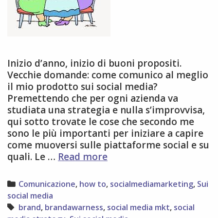
Inizio d’anno, inizio di buoni propositi.
Vecchie domande: come comunico al meglio
il mio prodotto sui social media?
Premettendo che per ogni azienda va
studiata una strategia e nulla s’improvvisa,
qui sotto trovate le cose che secondo me
sono le più importanti per iniziare a capire
come muoversi sulle piattaforme social e su
social
quali. Le …
Read more
media
per
Categories
Comunicazione
,
how to
,
socialmediamarketing
,
Sui
raccontare
social media
i
Tags
brand
,
brandawarness
,
social media mkt
,
social
brand