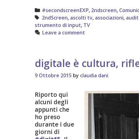
conclusione
sulla
Categories
#secondscreenEXP
,
2ndscreen
,
Comunic
#2ndScreen
Tags
2ndScreen
,
ascolti tv
,
associazioni
,
audit
strumento di input
,
TV
Leave a comment
digitale è cultura, rif
9 Ottobre 2015
by
claudia dani
Riporto qui
alcuni degli
appunti che
ho preso
durante i due
giorni di