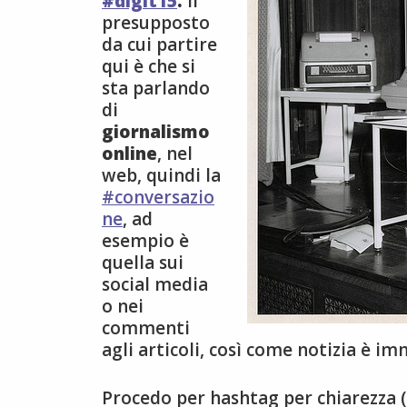
#digit15
.
Il
presupposto
da cui partire
qui è che si
sta parlando
di
giornalismo
online
, nel
web, quindi la
#conversazio
ne
, ad
esempio è
quella sui
social media
o nei
commenti
agli articoli, così come notizia è i
Procedo per hashtag per chiarezza (e