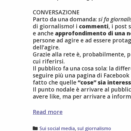
CONVERSAZIONE
Parto da una domanda:
si fa giorna
di giornalismo! i
commenti
, i post
e anche
approfondimento di una n
persone ad agire e ad essere protago
dell’agire.
Grazie alla rete è, probabilmente,
cui riferirsi.
Il pubblico fa una cosa sola: la diff
seguire più una pagina di Facebook 
fatto che quelle
“cose” sia interes
Il punto nodale è arrivare al pubbli
avere like, ma per arrivare a inform
digitale
Read more
è
cultura,
Categories
Sui social media
,
sul giornalismo