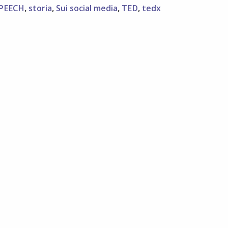
PEECH
,
storia
,
Sui social media
,
TED
,
tedx