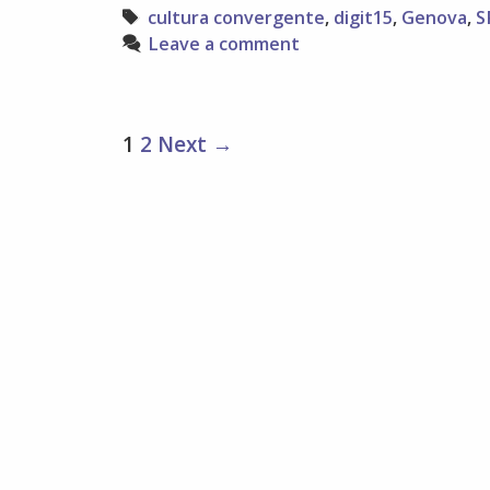
storia
Tags
cultura convergente
,
digit15
,
Genova
,
S
Leave a comment
Post
1
2
Next →
navigation