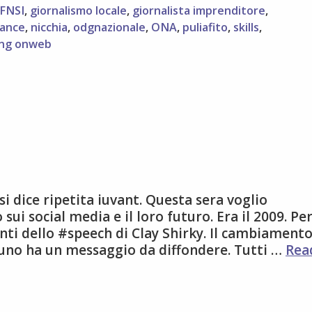
FNSI
,
giornalismo locale
,
giornalista imprenditore
,
lance
,
nicchia
,
odgnazionale
,
ONA
,
puliafito
,
skills
,
ing onweb
i dice ripetita iuvant. Questa sera voglio
ui social media e il loro futuro. Era il 2009. Pe
enti dello #speech di Clay Shirky. Il cambiament
nuno ha un messaggio da diffondere. Tutti …
Rea