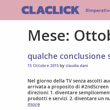
Skip
CLACLICK
to
#imperativ
content
Mese:
Otto
qualche conclusione 
15 Ottobre 2015
by
claudia dani
Nel giorno della TV senza ascolti audi
arrivata a proposito di #2ndScreen c
direzioni: 1. diventare semplicemen
prodotti e servizi. 2. diventare un 
qualche
more