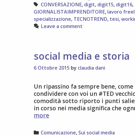
riflessioni
Tags
CONVERSAZIONE
,
digit
,
digit15
,
digit16
,
post-
GIORNALISTAIMPRENDITORE
,
lavoro free
digit15
specializzazione
,
TECNOTREND
,
tesi
,
work
Leave a comment
social media e storia
6 Ottobre 2015
by
claudia dani
Un ripassino fa sempre bene, come s
condividere con voi un #TED vecchio s
comodità sotto riporto i punti sali
in corso nei media significa che og
social
more
media
e
Categories
Comunicazione
,
Sui social media