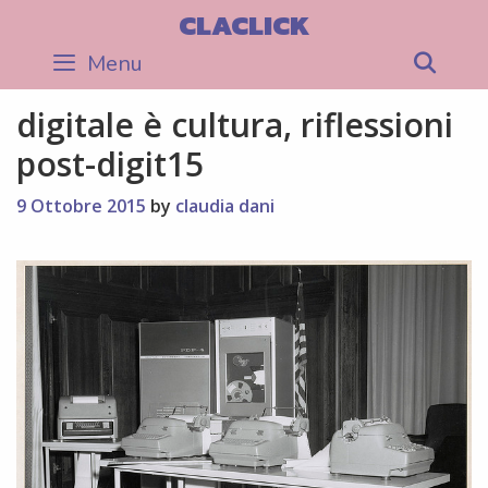
Skip
CLACLICK
to
Menu
Sea
content
digitale è cultura, riflessioni
post-digit15
9 Ottobre 2015
by
claudia dani