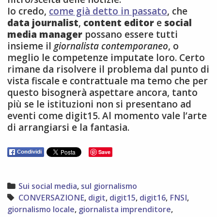
Io credo,
come già detto in passato
, che
data journalist
,
content editor
e
social
media manager
possano essere tutti
insieme il
giornalista contemporaneo
, o
meglio le competenze imputate loro. Certo
rimane da risolvere il problema dal punto di
vista fiscale e contrattuale ma temo che per
questo bisognerà aspettare ancora, tanto
più se le istituzioni non si presentano ad
eventi come digit15. Al momento vale l’arte
di arrangiarsi e la fantasia.
Save
Categories
Sui social media
,
sul giornalismo
Tags
CONVERSAZIONE
,
digit
,
digit15
,
digit16
,
FNSI
,
giornalismo locale
,
giornalista imprenditore
,