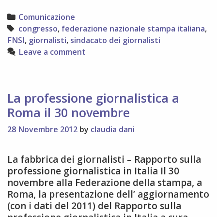
racco
il
Categories
Comunicazione
27°
Tags
congresso
,
federazione nazionale stampa italiana
,
Congr
FNSI
,
giornalisti
,
sindacato dei giornalisti
FNSI
Leave a comment
La professione giornalistica a
Roma il 30 novembre
28 Novembre 2012
by
claudia dani
La fabbrica dei giornalisti – Rapporto sulla
professione giornalistica in Italia Il 30
novembre alla Federazione della stampa, a
Roma, la presentazione dell’ aggiornamento
(con i dati del 2011) del Rapporto sulla