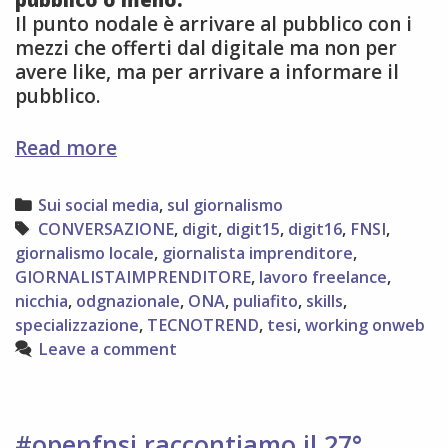
Il punto nodale è arrivare al pubblico con i
mezzi che offerti dal digitale ma non per
avere like, ma per arrivare a informare il
pubblico.
digitale
Read more
è
cultura,
Categories
Sui social media
,
sul giornalismo
riflessioni
Tags
CONVERSAZIONE
,
digit
,
digit15
,
digit16
,
FNSI
,
post-
giornalismo locale
,
giornalista imprenditore
,
digit15
GIORNALISTAIMPRENDITORE
,
lavoro freelance
,
nicchia
,
odgnazionale
,
ONA
,
puliafito
,
skills
,
specializzazione
,
TECNOTREND
,
tesi
,
working onweb
Leave a comment
#openfnsi raccontiamo il 27°