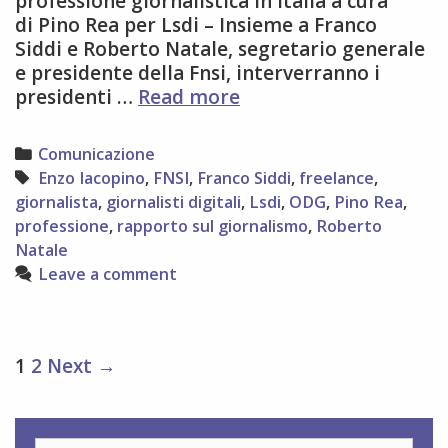
professione giornalistica in Italia a cura
di Pino Rea per Lsdi – Insieme a Franco
Siddi e Roberto Natale, segretario generale
e presidente della Fnsi, interverranno i
La
presidenti …
Read more
professione
giornalistica
Categories
Comunicazione
a
Tags
Enzo Iacopino
,
FNSI
,
Franco Siddi
,
freelance
,
Roma
giornalista
,
giornalisti digitali
,
Lsdi
,
ODG
,
Pino Rea
,
il
professione
,
rapporto sul giornalismo
,
Roberto
30
Natale
novembre
Leave a comment
Post
1
2
Next →
navigation
Search