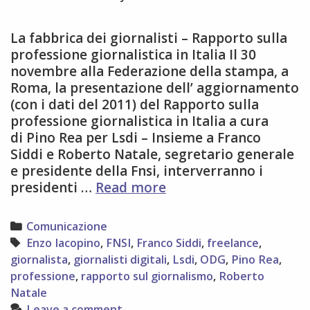
La fabbrica dei giornalisti – Rapporto sulla
professione giornalistica in Italia Il 30
novembre alla Federazione della stampa, a
Roma, la presentazione dell’ aggiornamento
(con i dati del 2011) del Rapporto sulla
professione giornalistica in Italia a cura
di Pino Rea per Lsdi – Insieme a Franco
Siddi e Roberto Natale, segretario generale
e presidente della Fnsi, interverranno i
La
presidenti …
Read more
professione
giornalistica
Categories
Comunicazione
a
Tags
Enzo Iacopino
,
FNSI
,
Franco Siddi
,
freelance
,
Roma
giornalista
,
giornalisti digitali
,
Lsdi
,
ODG
,
Pino Rea
,
il
professione
,
rapporto sul giornalismo
,
Roberto
30
Natale
novembre
Leave a comment