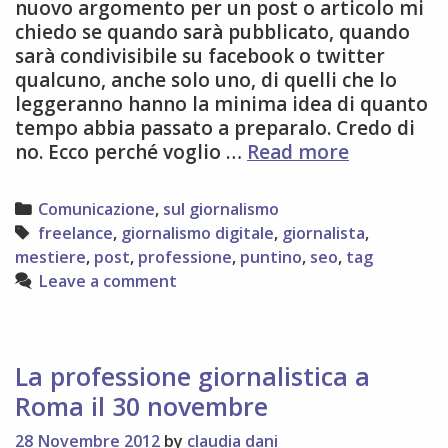
nuovo argomento per un post o articolo mi
chiedo se quando sarà pubblicato, quando
sarà condivisibile su facebook o twitter
qualcuno, anche solo uno, di quelli che lo
leggeranno hanno la minima idea di quanto
tempo abbia passato a preparalo. Credo di
I
no. Ecco perché voglio …
Read more
puntini
sulle
Categories
Comunicazione
,
sul giornalismo
i:
Tags
freelance
,
giornalismo digitale
,
giornalista
,
perchè
mestiere
,
post
,
professione
,
puntino
,
seo
,
tag
non
Leave a comment
si
tratta
solo
di
La professione giornalistica a
postare
Roma il 30 novembre
un
articolo
28 Novembre 2012
by
claudia dani