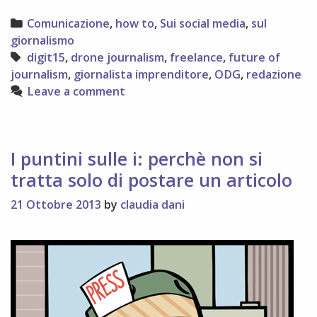
Categories
Comunicazione
,
how to
,
Sui social media
,
sul
giornalismo
Tags
digit15
,
drone journalism
,
freelance
,
future of
journalism
,
giornalista imprenditore
,
ODG
,
redazione
Leave a comment
I puntini sulle i: perchè non si
tratta solo di postare un articolo
21 Ottobre 2013
by
claudia dani