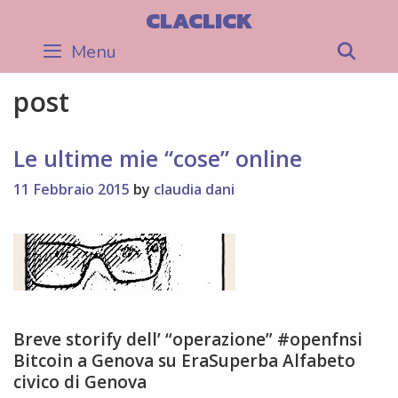
Skip
CLACLICK
to
Menu
Sea
content
post
Le ultime mie “cose” online
11 Febbraio 2015
by
claudia dani
Breve storify dell’ “operazione” #openfnsi
Bitcoin a Genova su EraSuperba Alfabeto
civico di Genova