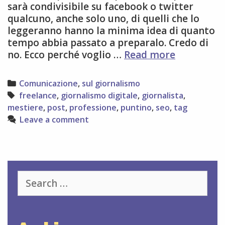
sarà condivisibile su facebook o twitter
qualcuno, anche solo uno, di quelli che lo
leggeranno hanno la minima idea di quanto
tempo abbia passato a preparalo. Credo di
I
no. Ecco perché voglio …
Read more
puntini
sulle
Categories
Comunicazione
,
sul giornalismo
i:
Tags
freelance
,
giornalismo digitale
,
giornalista
,
perchè
mestiere
,
post
,
professione
,
puntino
,
seo
,
tag
non
Leave a comment
si
tratta
solo
di
postare
Search
un
for:
articolo