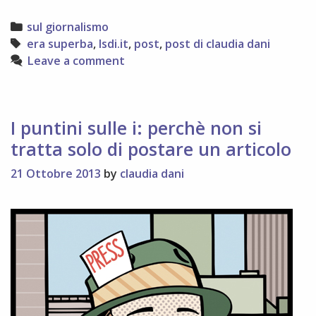
Categories
sul giornalismo
Tags
era superba
,
lsdi.it
,
post
,
post di claudia dani
Leave a comment
I puntini sulle i: perchè non si
tratta solo di postare un articolo
21 Ottobre 2013
by
claudia dani