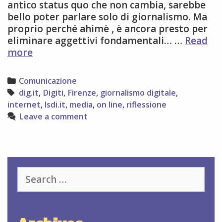
antico status quo che non cambia, sarebbe
bello poter parlare solo di giornalismo. Ma
proprio perché ahimè , è ancora presto per
eliminare aggettivi fondamentali… …
Read
Giornalismo
more
digitale
–
Categories
Comunicazione
Dig.it2013:
Tags
dig.it
,
Digiti
,
Firenze
,
giornalismo digitale
,
il
internet
,
lsdi.it
,
media
,
on line
,
riflessione
16
Leave a comment
e
17
settembre
un
appuntamento
Search
da
for:
non
perdere