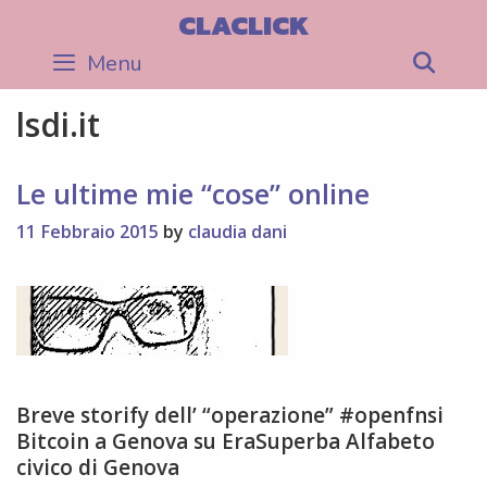
Skip
CLACLICK
to
Menu
Sea
content
lsdi.it
Le ultime mie “cose” online
11 Febbraio 2015
by
claudia dani
Breve storify dell’ “operazione” #openfnsi
Bitcoin a Genova su EraSuperba Alfabeto
civico di Genova