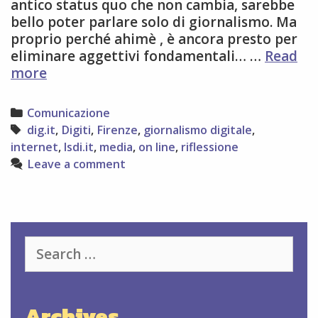
antico status quo che non cambia, sarebbe
bello poter parlare solo di giornalismo. Ma
proprio perché ahimè , è ancora presto per
eliminare aggettivi fondamentali… …
Read
Giornalismo
more
digitale
–
Categories
Comunicazione
Dig.it2013:
Tags
dig.it
,
Digiti
,
Firenze
,
giornalismo digitale
,
il
internet
,
lsdi.it
,
media
,
on line
,
riflessione
16
Leave a comment
e
17
settembre
un
appuntamento
Search
da
for:
non
perdere
Archives