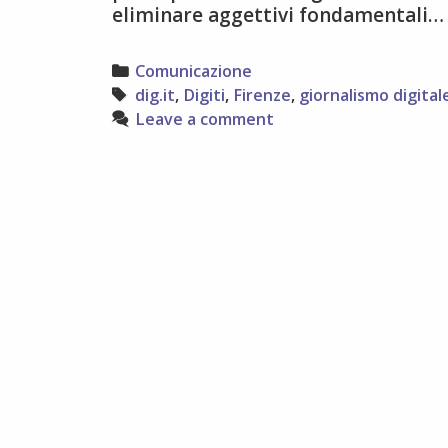
eliminare aggettivi fondamentali
Categories
Comunicazione
Tags
dig.it
,
Digiti
,
Firenze
,
giornalismo digital
Leave a comment