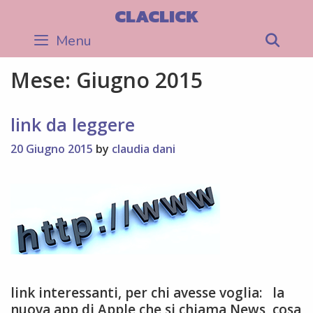
Skip
CLACLICK
to
Menu
Sea
content
Mese:
Giugno 2015
link da leggere
20 Giugno 2015
by
claudia dani
link interessanti, per chi avesse voglia: la
nuova app di Apple che si chiama News, cosa