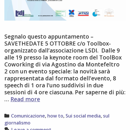
Segnalo questo appuntamento –
SAVETHEDATE 5 OTTOBRE c/o Toolbox-
organizzato dall’associazione LSDI. Dalle 9
alle 19 presso la keynote room del ToolBox
Coworking di via Agostino da Montefeltro
2 con un evento speciale: la novità sarà
rappresentata dal formato dell’evento, 8
speech di 1 ora l’uno suddivisi in due
sessioni di 4 ore ciascuna. Per saperne di più:
Domani
…
Read more
5
ottobre
Categories
Comunicazione
,
how to
,
Sui social media
,
sul
2018
giornalismo
digitTorino!
Leave a comment