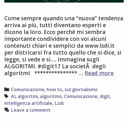
Come sempre quando una “nuova” tendenza
arriva ai più, tutti diventano esperti e
dicono la loro. Ecco perché mi sembra
importante condividere con voi alcuni
contenuti chiari e semplici da www.lsdi.it
per districarsi fra tutto quello che si dice, si
legge, si vede e si…. immagina sugli
ALGORITMI. #digit17 La societÃ degli
algor
algoritmi *************** …
Read more
da
dove
Categories
Comunicazione
,
how to
,
sul giornalismo
parti
Tags
AI
,
algoritmi
,
algoritmo
,
Comunicazione
,
digit
,
intelligenza artificiale
,
Lsdi
Leave a comment