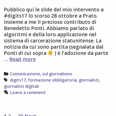
Pubblico qui le slide del mio intervento a
#digits17 lo scorso 28 ottobre a Prato.
Insieme a me il prezioso contributo di
Benedetto Ponti. Abbiamo parlato di
algoritmi e della loro applicazione nel
sistema di carcerazione statunitense. La
notizia da cui sono partita (segnalata dal
Ponti di cui sopra
) è l’adozione da parte
Il
…
Read more
mio
intervento
Categories
Comunicazione
,
sul giornalismo
a
Tags
digits17
,
formazione obbligatoria
,
giornalisti
,
digits17
giornalisti digitali
Leave a comment