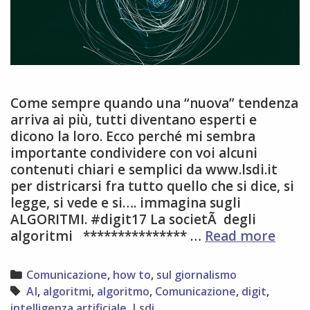
Come sempre quando una “nuova” tendenza
arriva ai più, tutti diventano esperti e
dicono la loro. Ecco perché mi sembra
importante condividere con voi alcuni
contenuti chiari e semplici da www.lsdi.it
per districarsi fra tutto quello che si dice, si
legge, si vede e si…. immagina sugli
ALGORITMI. #digit17 La societÃ degli
algor
algoritmi *************** …
Read more
da
dove
Categories
Comunicazione
,
how to
,
sul giornalismo
parti
Tags
AI
,
algoritmi
,
algoritmo
,
Comunicazione
,
digit
,
intelligenza artificiale
,
Lsdi