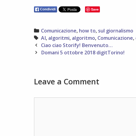
Save
Categories
Comunicazione
,
how to
,
sul giornalismo
Tags
AI
,
algoritmi
,
algoritmo
,
Comunicazione
,
Post
Ciao ciao Storify! Benvenuto…
navigation
Domani 5 ottobre 2018 digitTorino!
Leave a Comment
Comment