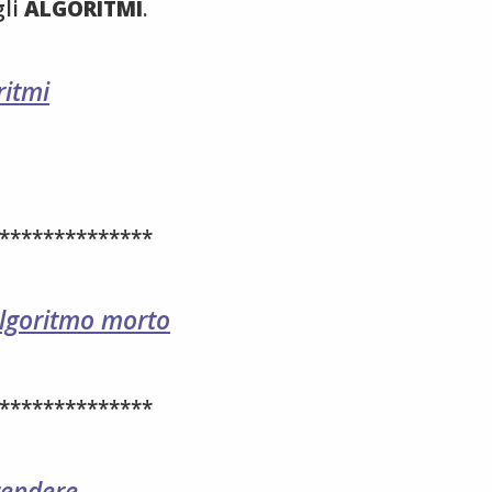
gli
ALGORITMI
.
ritmi
**************
algoritmo morto
**************
rendere