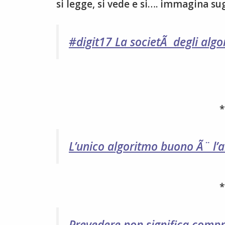
si legge, si vede e si…. immagina su
#digit17 La societÃ degli algo
*
L’unico algoritmo buono Ã¨ l’
*
Prevedere non significa comp