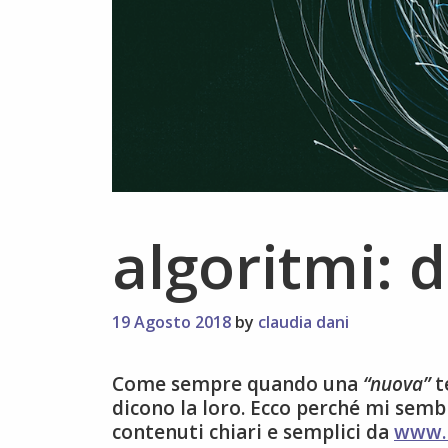
algoritmi: 
19 Agosto 2018
by
claudia dani
Come sempre quando una
“nuova”
t
dicono la loro. Ecco perché mi semb
contenuti chiari e semplici da
www.l