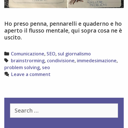
Ho preso penna, pennarelli e quaderno e ho
aperto il flusso mentale, qui sopra cosa ne è
uscito.
Categories
Comunicazione
,
SEO
,
sul giornalismo
Tags
brainstrorming
,
condivisione
,
immedesimazione
,
problem solving
,
seo
Leave a comment
Search
for: