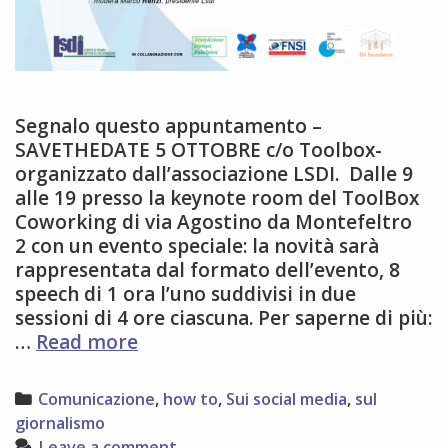
Segnalo questo appuntamento –
SAVETHEDATE 5 OTTOBRE c/o Toolbox-
organizzato dall’associazione LSDI. Dalle 9
alle 19 presso la keynote room del ToolBox
Coworking di via Agostino da Montefeltro
2 con un evento speciale: la novità sarà
rappresentata dal formato dell’evento, 8
speech di 1 ora l’uno suddivisi in due
sessioni di 4 ore ciascuna. Per saperne di più:
Domani
…
Read more
5
ottobre
Categories
Comunicazione
,
how to
,
Sui social media
,
sul
2018
giornalismo
digitTorino!
Leave a comment