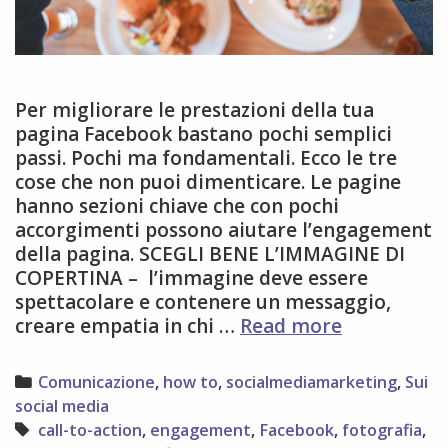
Per migliorare le prestazioni della tua
pagina Facebook bastano pochi semplici
passi. Pochi ma fondamentali. Ecco le tre
cose che non puoi dimenticare. Le pagine
hanno sezioni chiave che con pochi
accorgimenti possono aiutare l’engagement
della pagina. SCEGLI BENE L’IMMAGINE DI
COPERTINA – l’immagine deve essere
spettacolare e contenere un messaggio,
3
creare empatia in chi …
Read more
modi
semplici
Categories
Comunicazione
,
how to
,
socialmediamarketing
,
Sui
di
social media
migliorare
Tags
call-to-action
,
engagement
,
Facebook
,
fotografia
,
l’engagem