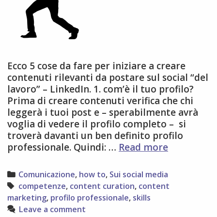
Ecco 5 cose da fare per iniziare a creare
contenuti rilevanti da postare sul social “del
lavoro” – LinkedIn. 1. com’è il tuo profilo?
Prima di creare contenuti verifica che chi
leggerà i tuoi post e – sperabilmente avrà
voglia di vedere il profilo completo – si
troverà davanti un ben definito profilo
5
professionale. Quindi: …
Read more
passi
per
Categories
Comunicazione
,
how to
,
Sui social media
creare
Tags
competenze
,
content curation
,
content
contenuti
marketing
,
profilo professionale
,
skills
efficaci
Leave a comment
per