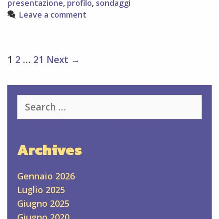
presentazione
,
profilo
,
sondaggi
della
Leave a comment
pagina
Facebook
Post
1
2
…
21
Next →
navigation
Search
for:
Archives
Gennaio 2026
Luglio 2025
Giugno 2025
Giugno 2020