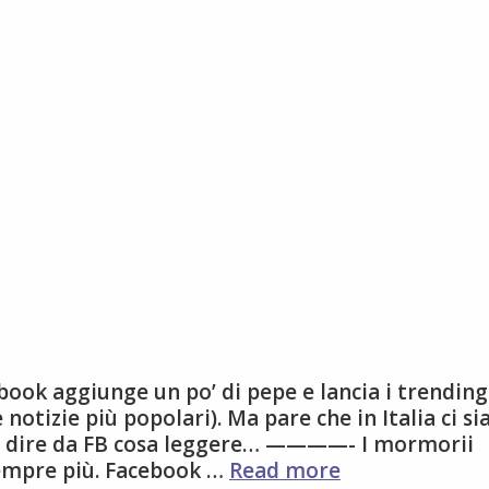
ok aggiunge un po’ di pepe e lancia i trending
e notizie più popolari). Ma pare che in Italia ci si
si dire da FB cosa leggere… ————- I mormorii
Facebook
 sempre più. Facebook …
Read more