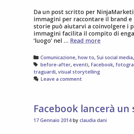
Da un post scritto per NinjaMarketi
immagini per raccontare il brand e 
storie può aiutarvi a coinvolgere i p
immagini facilita il compito di eng
8
‘luogo’ nel …
Read more
consigli
per
Categories
Comunicazione
,
how to
,
Sui social media
fare
Tags
before-after
,
eventi
,
Facebook
,
fotogra
visual
traguardi
,
visual storytelling
storytelling
Leave a comment
sui
social
media
Facebook lancerà un 
17 Gennaio 2014
by
claudia dani