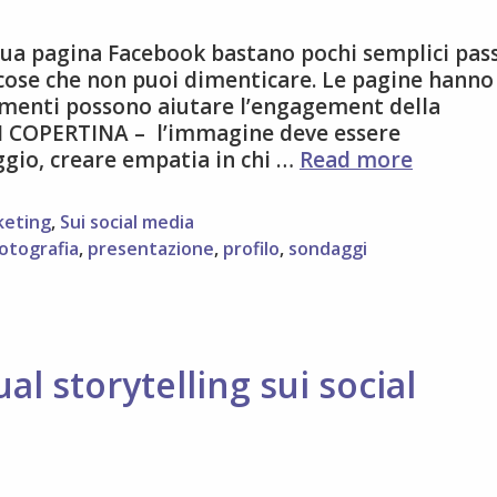
 tua pagina Facebook bastano pochi semplici pass
 cose che non puoi dimenticare. Le pagine hanno
gimenti possono aiutare l’engagement della
I COPERTINA – l’immagine deve essere
3
gio, creare empatia in chi …
Read more
modi
semplic
keting
,
Sui social media
di
otografia
,
presentazione
,
profilo
,
sondaggi
miglior
l’engag
della
pagina
Faceboo
ual storytelling sui social