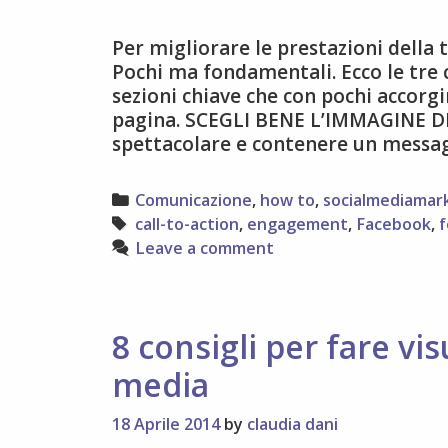
Per migliorare le prestazioni della
Pochi ma fondamentali. Ecco le tre
sezioni chiave che con pochi accor
pagina. SCEGLI BENE L’IMMAGINE D
spettacolare e contenere un messag
Categories
Comunicazione
,
how to
,
socialmediamar
Tags
call-to-action
,
engagement
,
Facebook
,
f
Leave a comment
8 consigli per fare vis
media
18 Aprile 2014
by
claudia dani