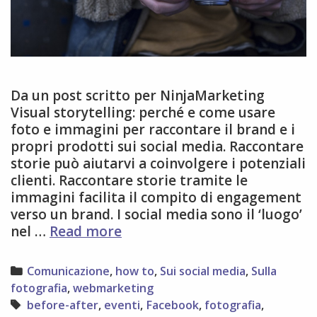
Da un post scritto per NinjaMarketing
Visual storytelling: perché e come usare
foto e immagini per raccontare il brand e i
propri prodotti sui social media. Raccontare
storie può aiutarvi a coinvolgere i potenziali
clienti. Raccontare storie tramite le
immagini facilita il compito di engagement
verso un brand. I social media sono il ‘luogo’
8
nel …
Read more
consigli
per
Categories
Comunicazione
,
how to
,
Sui social media
,
Sulla
fare
fotografia
,
webmarketing
visual
Tags
before-after
,
eventi
,
Facebook
,
fotografia
,
storytelling