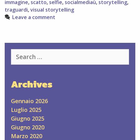
immagine
,
scatto
,
selfie
,
socialmediaù
,
storytelling
,
sui
traguardi
,
visual storytelling
social
Leave a comment
media
Search
for:
Archives
Gennaio 2026
Luglio 2025
Giugno 2025
Giugno 2020
Marzo 2020