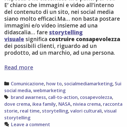
E’ chiaro che immagini e video all’interno
del contenuto di un sito, nei social media
siano molto efficaci.Ma… non basta postare
immagini e/o video insieme ad una
didascalia… fare
storytelling
visuale
significa
costruire consapevolezza
dei possibili clienti, riguardo ad un
prodotto, ad un marchio, ad una persona.
5
Read more
modi
per
Categories
Comunicazione
,
how to
,
socialmediamarketing
,
Sui
rinforzare
social media
,
webmarketing
lo
Tags
brand awarness
,
call-to-action
,
cosapevolezza
,
storytelling
dove crema
,
ikea family
,
NASA
,
niviea crema
,
racconta
visuale
storie
,
real time
,
storytelling
,
valori culturali
,
visual
storytelling
Leave a comment