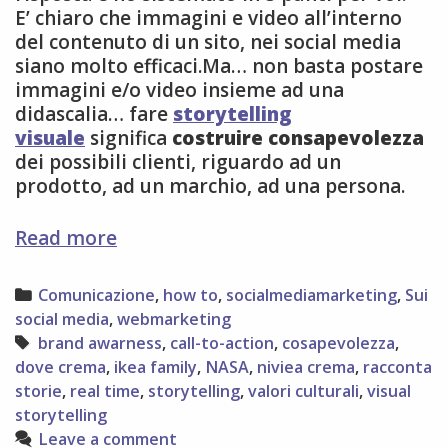
E’ chiaro che immagini e video all’interno
del contenuto di un sito, nei social media
siano molto efficaci.Ma… non basta postare
immagini e/o video insieme ad una
didascalia… fare
storytelling
visuale
significa
costruire consapevolezza
dei possibili clienti, riguardo ad un
prodotto, ad un marchio, ad una persona.
5
Read more
modi
per
Categories
Comunicazione
,
how to
,
socialmediamarketing
,
Sui
rinforzare
social media
,
webmarketing
lo
Tags
brand awarness
,
call-to-action
,
cosapevolezza
,
storytelling
dove crema
,
ikea family
,
NASA
,
niviea crema
,
racconta
visuale
storie
,
real time
,
storytelling
,
valori culturali
,
visual
storytelling
Leave a comment