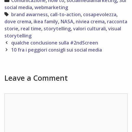
Comunicazione
,
how to
,
socialmediamarketing
,
Sui
social media
,
webmarketing
Tags
brand awarness
,
call-to-action
,
cosapevolezza
,
dove crema
,
ikea family
,
NASA
,
niviea crema
,
racconta
storie
,
real time
,
storytelling
,
valori culturali
,
visual
storytelling
Post
qualche conclusione sulla #2ndScreen
navigation
10 fra i peggiori consigli sui social media
Leave a Comment
Comment