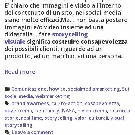
E’ chiaro che immagini e video all’interno
del contenuto di un sito, nei social media
siano molto efficaci.Ma… non basta postare
immagini e/o video insieme ad una
didascalia… fare
storytelling
visuale
significa
costruire consapevolezza
dei possibili clienti, riguardo ad un
prodotto, ad un marchio, ad una persona.
5
Read more
modi
per
Categories
Comunicazione
,
how to
,
socialmediamarketing
,
Sui
rinforzare
social media
,
webmarketing
lo
Tags
brand awarness
,
call-to-action
,
cosapevolezza
,
storytelling
dove crema
,
ikea family
,
NASA
,
niviea crema
,
racconta
visuale
storie
,
real time
,
storytelling
,
valori culturali
,
visual
storytelling
Leave a comment