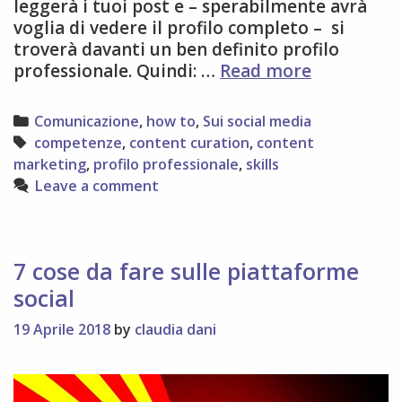
leggerà i tuoi post e – sperabilmente avrà
voglia di vedere il profilo completo – si
troverà davanti un ben definito profilo
5
professionale. Quindi: …
Read more
passi
per
Categories
Comunicazione
,
how to
,
Sui social media
creare
Tags
competenze
,
content curation
,
content
contenuti
marketing
,
profilo professionale
,
skills
efficaci
Leave a comment
per
LinkedIn
7 cose da fare sulle piattaforme
social
19 Aprile 2018
by
claudia dani