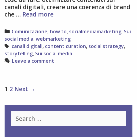
canali digitali, creare una coerenza di brand
7
che …
Read more
cose
da
Categories
Comunicazione
,
how to
,
socialmediamarketing
,
Sui
fare
social media
,
webmarketing
sulle
Tags
canali digitali
,
content curation
,
social strategy
,
piattaforme
storytelling
,
Sui social media
social
Leave a comment
Post
1
2
Next →
navigation
Search
for: