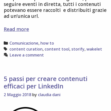
seguire eventi in diretta, tutti i contenuti
potevano essere raccolti e distribuiti grazie
ad un’unica url.
Ciao
Read more
ciao
Storify!
Categories
Comunicazione
,
how to
Benvenuto…
Tags
content curation
,
content tool
,
storify
,
wakelet
Leave a comment
5 passi per creare contenuti
efficaci per LinkedIn
2 Maggio 2018
by
claudia dani