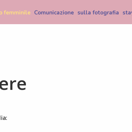
o femminile
Comunicazione
sulla fotografia
sta
gere
ia: