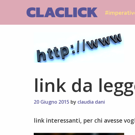
Skip
CLACLICK
to
#imperativ
content
link da leg
20 Giugno 2015
by
claudia dani
link interessanti, per chi avesse vogl