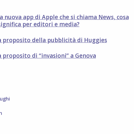
la nuova app di Apple che si chiama News, cosa
significa per editori e media?
a proposito della pubblicità di Huggies
a proposito di “invasioni” a Genova
ughi
n