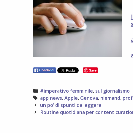
Save
Categories
#imperativo femminile
,
sul giornalismo
Tags
app news
,
Apple
,
Genova
,
niemand
,
prof
Post
un po’ di spunti da leggere
navigation
Routine quotidiana per content curatio